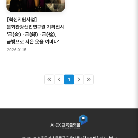
[혁신지원사업]
문화관광산업연구원 기획전시
‘금(金) · 금(錦) · 금(䘳),
금빛으로 지은 옷을 여미다’
2026.01.15
1
AIDX 교육플랫폼