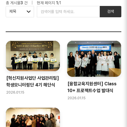
총 게시물
3
건
|
현재 페이지
1
/1
검색 구분
검색어
제목
검색
[혁신지원사업단 사업관리팀]
[융합교육지원센터] Class
학생모니터링단 4기 해단식
10+ 프로젝트수업 발대식
2026.01.15
2026.01.15