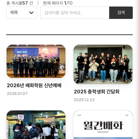
총 게시물
57
건
|
현재 페이지
1
/10
검색 구분
검색어
제목
검색
2026년 배화학원 신년예배
2025 총학생회 간담회
2026.01.07
2025.12.23