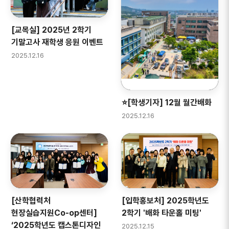
[교목실] 2025년 2학기
기말고사 재학생 응원 이벤트
2025.12.16
⭐[학생기자] 12월 월간배화
2025.12.16
[산학협력처
[입학홍보처] 2025학년도
현장실습지원Co-op센터]
2학기 '배화 타운홀 미팅'
‘2025학년도 캡스톤디자인
2025.12.15